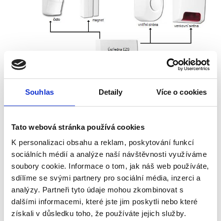
Souhlas
Detaily
Více o cookies
Tato webová stránka používá cookies
K personalizaci obsahu a reklam, poskytování funkcí
ovládání
sociálních médií a analýze naší návštěvnosti využíváme
soubory cookie. Informace o tom, jak náš web používáte,
klávesnicí s dotykovým LCD displejem
sdílíme se svými partnery pro sociální média, inzerci a
Klávesnicí s LCD displejem a tlačítky
analýzy. Partneři tyto údaje mohou zkombinovat s
dalšími informacemi, které jste jim poskytli nebo které
Klávesnicí s LED zobrazením a tlačítky
získali v důsledku toho, že používáte jejich služby.
dálkovým bezdrátovým ovladačem