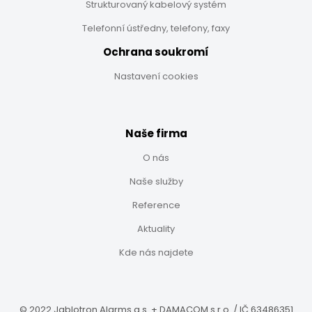
Strukturovaný kabelový systém
Telefonní ústředny, telefony, faxy
Ochrana soukromí
Nastavení cookies
Naše firma
O nás
Naše služby
Reference
Aktuality
Kde nás najdete
© 2022 Jablotron Alarms a.s. + DAMACOM s.r.o. / IČ 63486351