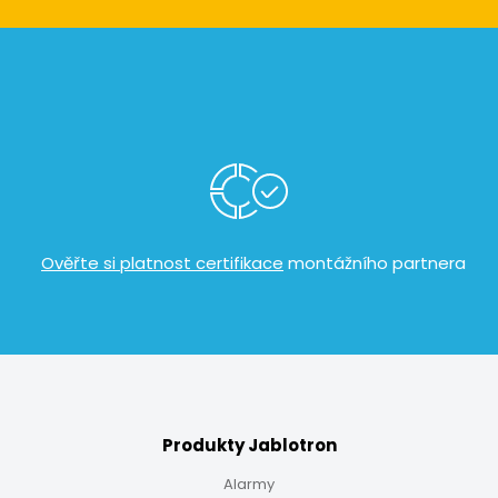
​
Ověřte si platnost certifikace
montážního partnera
Produkty Jablotron
Alarmy