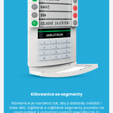
Klávesnice se segmenty
Klávesnice je navržena tak, aby ji dokázaly ovládat i
Vaše děti. Zajištěné a odjištěné segmenty poznáte na
první pohled, k autorizaci postačí speciální čip či