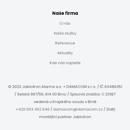
Naše firma
O nás
Naše služby
Reference
Aktuality
Kde nás najdete
© 2022 Jablotron Alarms a.s. + DAMACOM s.r.o. / IČ 63486351
/ Selská 997/56, 614 00 Brno / Spisová značka: C 21387
vedená u Krajského soudu v Brně
+420 603 452 646
/
damacom@damacom.cz
/ Zlatý
montážní partner Jablotron