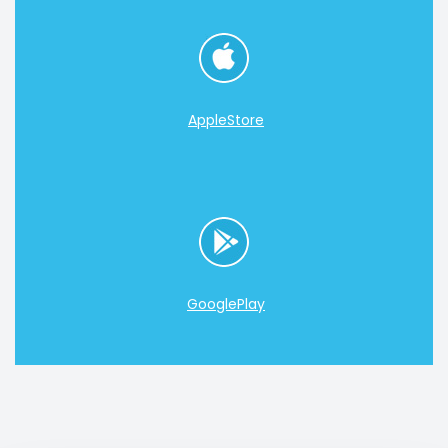
AppleStore
GooglePlay