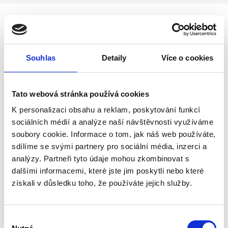
Poznejte další chytrá řešení
Souhlas
Detaily
Více o cookies
Tato webová stránka používá cookies
K personalizaci obsahu a reklam, poskytování funkcí
GSM/GPS autoalarm JABLOTRON
sociálních médií a analýze naší návštěvnosti využíváme
soubory cookie. Informace o tom, jak náš web používáte,
Autoalarm JABLOTRON spolehlivě ochrání
sdílíme se svými partnery pro sociální média, inzerci a
auta, kamiony i zemědělské stroje. Přes
analýzy. Partneři tyto údaje mohou zkombinovat s
aplikaci MyJABLOTRON navíc sledujete
dalšími informacemi, které jste jim poskytli nebo které
aktuální polohu auta, počet ujetých kilometrů
nebo jeho spotřebu.
získali v důsledku toho, že používáte jejich služby.
Výběr