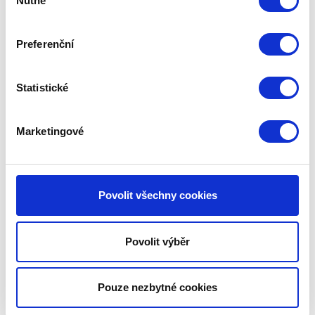
Nutné
souhlasu
Preferenční
Monitoring dechu
Statistické
Monitor dechu Nanny přivolá pomoc, i když si
o ni Vaše miminko ještě samo říct neumí. Díky
Marketingové
zdravotnické certifikaci je také často využíván
v nemocnicích.
Povolit všechny cookies
Povolit výběr
Pouze nezbytné cookies